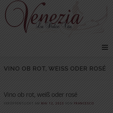
Zum
Inhalt
springen
Menü
VINO OB ROT, WEISS ODER ROSÉ
Vino ob rot, weiß oder rosé
VERÖFFENTLICHT AM
MAI 12, 2023
VON
FRANCESCO