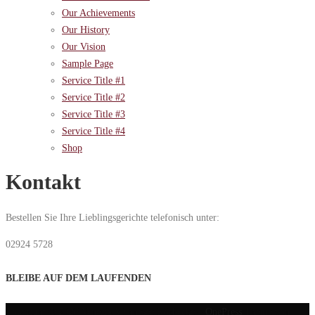
Our Achievements
Our History
Our Vision
Sample Page
Service Title #1
Service Title #2
Service Title #3
Service Title #4
Shop
Kontakt
Bestellen Sie Ihre Lieblingsgerichte telefonisch unter:
02924 5728
BLEIBE AUF DEM LAUFENDEN
Copyright © 2026 Venezia Möhnesee Körbecke
–
OnePress
Theme von