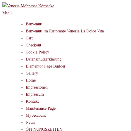
Zum
Inhalt
Menü
springen
Benvenuti
Benvenuti im Ristorante Venezia La Dolce Vita
Cart
Checkout
Cookie Policy
Datenschutzerklärung
Elementor Page Builder
Gallery
Home
Impressionen
Impressum
Kontakt
Maintenance Page
My Account
News
ÖFFNUNGSZEITEN