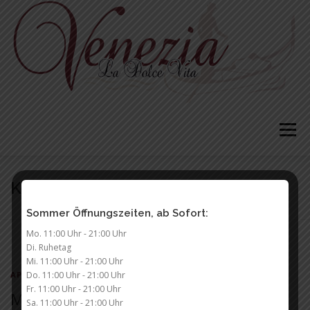
Zum
Inhalt
springen
Menü
KATEGORIE:
APPS
Sommer Öffnungszeiten, ab Sofort:
Mo. 11:00 Uhr - 21:00 Uhr
Di. Ruhetag
Mi. 11:00 Uhr - 21:00 Uhr
Do. 11:00 Uhr - 21:00 Uhr
APPS
/
ONE PAGE
/
RESPONSIVE
Fr. 11:00 Uhr - 21:00 Uhr
Markup: HTML Tags and Formatting
Sa. 11:00 Uhr - 21:00 Uhr