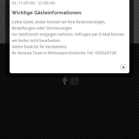
So. 11:00 Uhr - 21:00 Uhr
Headings Header one Header two Header three Header four Header
Wichtige Gästeinformationen:
five Header six Blockquotes Single line blockquote: Stay hungry. Stay
foolish. Multi line blockquote with a cite reference: People think …
Liebe Gäste, leider können wir Ihre Reservierungen,
Bestellungen oder Stornierungen
nur telefonisch entgegen nehmen. Anfragen per E-Mail können
wir leider nicht bearbeiten.
Vielen Dank für Ihr Verständnis.
Ihr Venezia Team in Möhnesee-Körbecke Tel.: 02924/5728
BLEIBE AUF DEM LAUFENDEN
Copyright © 2026 Venezia Möhnesee Körbecke
–
OnePress
Theme von FameThemes